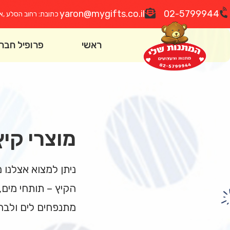
yaron@mygifts.co.il
02-5799944
כתובת: רחוב הסלע ,אז
ראשי
פרופיל חבר
מוצרי קיץ
ניתן למצוא אצלנו מ
הקיץ – תותחי מים, 
מתנפחים לים ולברי