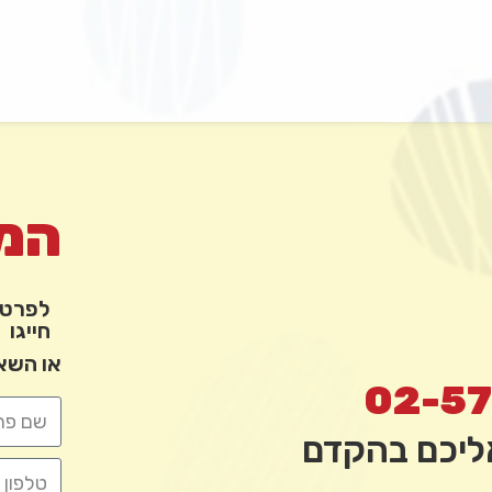
המת
לפרטי
חייגו
או השא
02-5
אליכם בהקדם