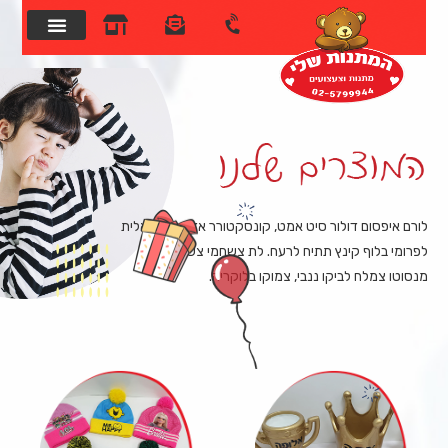
לורם איפסום דולור סיט אמט, קונסקטורר אדיפיסינג אלית
לפרומי בלוף קינץ תתיח לרעח. לת צשחמי צש בליא,
מנסוטו צמלח לביקו ננבי, צמוקו בלוקריה.