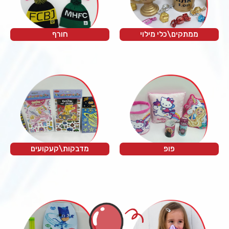
ממתקים\כלי מילוי
חורף
פופ
מדבקות\קעקועים